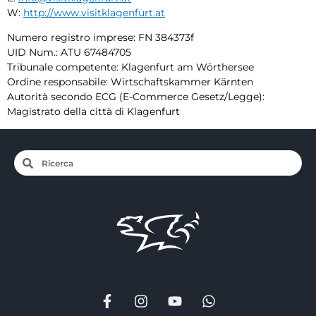
W:
http://www.visitklagenfurt.at
Numero registro imprese: FN 384373f
UID Num.: ATU 67484705
Tribunale competente: Klagenfurt am Wörthersee
Ordine responsabile: Wirtschaftskammer Kärnten
Autorità secondo ECG (E-Commerce Gesetz/Legge):
Magistrato della città di Klagenfurt