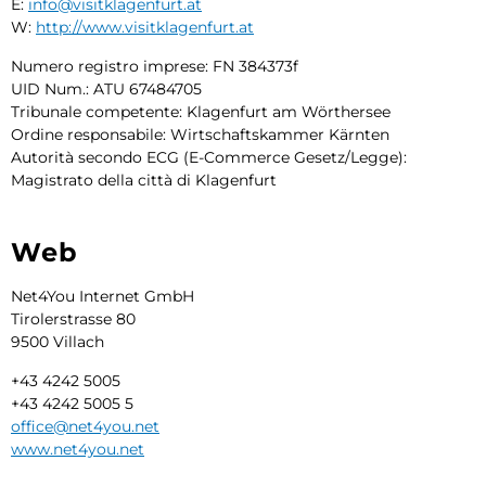
E:
info@visitklagenfurt.at
W:
http://www.visitklagenfurt.at
Numero registro imprese: FN 384373f
UID Num.: ATU 67484705
Tribunale competente: Klagenfurt am Wörthersee
Ordine responsabile: Wirtschaftskammer Kärnten
Autorità secondo ECG (E-Commerce Gesetz/Legge):
Magistrato della città di Klagenfurt
Web
Net4You Internet GmbH
Tirolerstrasse 80
9500 Villach
+43 4242 5005
+43 4242 5005 5
office@net4you.net
www.net4you.net