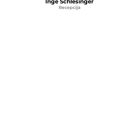
Inge Schlesinger
Recepcija
schlesinger@visitklagenfurt.at
+43 (0) 463 / 287 463 – 0
Lukas Krische