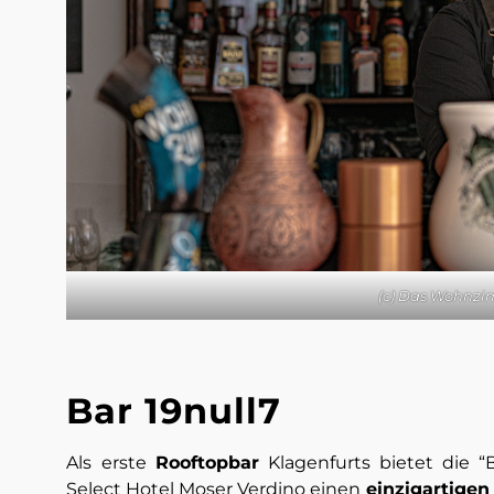
(c) Das Wohnz
Bar 19null7
Als
erste
Rooftopbar
Klagenfurts bietet die “
Select Hotel Moser Verdino einen
einzigartigen 