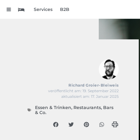
.
Services
B2B
Richard Groier-Bleiweis
veröffentlicht am: 19. September 2022
aktualisiert am: 17. Januar 2025
Essen & Trinken
,
Restaurants, Bars
& Co.