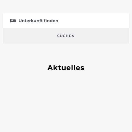
Unterkunft finden
Von:
Bis:
Personen:
SUCHEN
Aktuelles