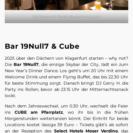
(c) Giovanni Bar/aufgeschnappt.at
Bar 19Null7 & Cube
2025 über den Dächern von Klagenfurt starten – why not?
Die
Bar 19Null7
, die einzige Skybar der City, lädt ein zum
New Year’s Dinner Dance. Los geht’s um 20 Uhr mit einem
Welcome Drink und einem Flying Buffet, das bis 22.30 Uhr
für beste Stimmung sorgt. Danach bringt DJ Gerry H. die
Party ins Rollen, bevor ab 23.15 Uhr der Mitternachtssnack
lockt.
Nach dem Jahreswechsel, um 0.30 Uhr, wechselt die Feier
ins
CUBE am Pfarrplatz
, wo ihr bis in die frühen
Morgenstunden weitertanzen könnt. Der Eintritt für beide
Locations kostet lässige 39 Euro – Tickets gibt’s ab sofort
an der Rezeption des
Select Hotels Moser Verdino
, das