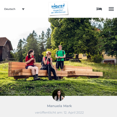
Deutsch
(c) Elias Jerusalem
Manuela Mark
veröffentlicht am:
12. April 2022