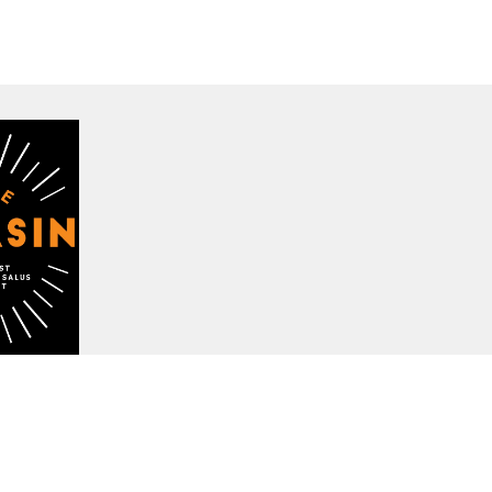
n
33050 Castions di Strada
sin@gmail.com
masin.it
86