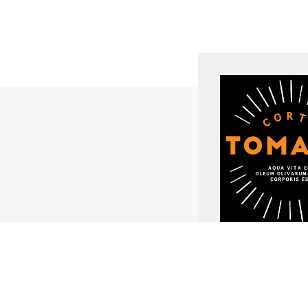
Corte Tomasi
Vicolo levada 7 
irenecortetoma
www.oliocorteto
0039 328 96930