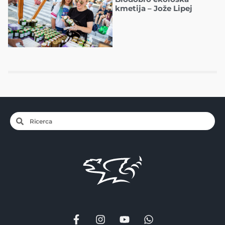
kmetija – Jože Lipej