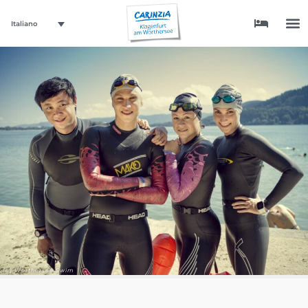
Italiano
(c) Wörthersee Swim