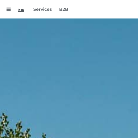
.
Services
B2B