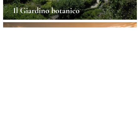
Il Giardino botanico
Il campanile della chiesa
parrocchiale della città