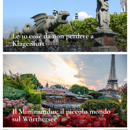
Le 10 cose da non perdere a
Klagenfurt
Il Minimundus: il piccolo mondo
sul Wörthersee