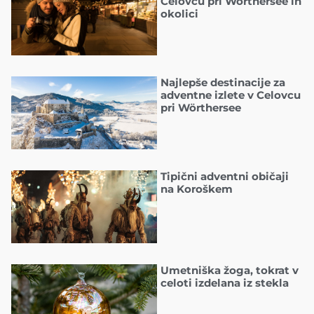
Celovcu pri Wörthersee in
okolici
Najlepše destinacije za
adventne izlete v Celovcu
pri Wörthersee
Tipični adventni običaji
na Koroškem
Umetniška žoga, tokrat v
celoti izdelana iz stekla