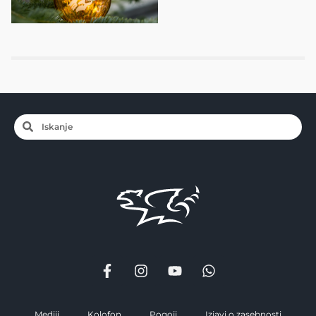
Mediji
Kolofon
Pogoji
Izjavi o zasebnosti