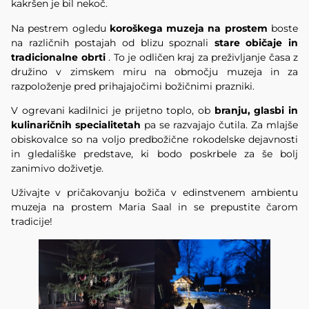
kakršen je bil nekoč.
Na pestrem ogledu
koroškega muzeja na prostem
boste
na različnih postajah od blizu spoznali
stare običaje in
tradicionalne obrti
. To je odličen kraj za preživljanje časa z
družino v zimskem miru na območju muzeja in za
razpoloženje pred prihajajočimi božičnimi prazniki.
V ogrevani kadilnici je prijetno toplo, ob
branju, glasbi in
kulinaričnih specialitetah
pa se razvajajo čutila. Za mlajše
obiskovalce so na voljo predbožične rokodelske dejavnosti
in gledališke predstave, ki bodo poskrbele za še bolj
zanimivo doživetje.
Uživajte v pričakovanju božiča v edinstvenem ambientu
muzeja na prostem Maria Saal in se prepustite čarom
tradicije!