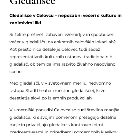
Gledališče
Gledališče v Celovcu – nepozabni večeri s kulturo in
zanimivimi liki
Si želite preživeti zabaven, vzemirljiv in spodbuden
večer v gledališču na enkratnih celovških lokacijah?
Kot prestolnica dežele je Celovec tudi sedež
reprezentativnih kulturnih ustanov, tradicionalnih
gledališč, ob tem pa ima razvito živahno neodvisno
sceno.
Med gledališči, v v svetovnem merilu, nedvomno
izstopa Stadttheater (mestno gledališče), ki že
desetletja slovi po izjemnih produkcijah.
V umetniški ponudbi Celovca so tudi številna manjša
gledališča, ki s svojim pomenom presegajo deželne
meje in privabljajo gledalce s kontroverznimi
predpremierami in priredbami pomembnih klasikov.