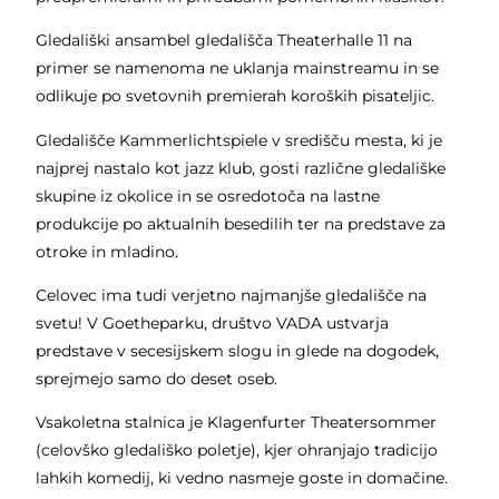
Gledališki ansambel gledališča Theaterhalle 11 na
primer se namenoma ne uklanja mainstreamu in se
odlikuje po svetovnih premierah koroških pisateljic.
Gledališče Kammerlichtspiele v središču mesta, ki je
najprej nastalo kot jazz klub, gosti različne gledališke
skupine iz okolice in se osredotoča na lastne
produkcije po aktualnih besedilih ter na predstave za
otroke in mladino.
Celovec ima tudi verjetno najmanjše gledališče na
svetu! V Goetheparku, društvo VADA ustvarja
predstave v secesijskem slogu in glede na dogodek,
sprejmejo samo do deset oseb.
Vsakoletna stalnica je Klagenfurter Theatersommer
(celovško gledališko poletje), kjer ohranjajo tradicijo
lahkih komedij, ki vedno nasmeje goste in domačine.