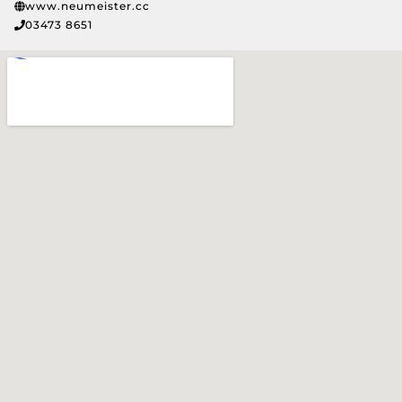
www.neumeister.cc
03473 8651