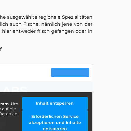
che ausgewählte regionale Spezialitäten
ilich auch Fische, nämlich jene von der
e hier entweder frisch gefangen oder in
f
Inhalt entsperren
gram
. Um
e auf die
 Daten an
Erforderlichen Service
akzeptieren und Inhalte
entsperren