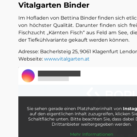
Vitalgarten Binder
Im Hofladen von Bettina Binder finden sich etli
von höchster Qualität. Darunter finden sich fre
Fischzucht „Kärnten Fisch“ aus Feld am See, di
der Tiefkühlvariante gekauft werden können.
Adresse: Bacherlsteig 25, 9061 Klagenfurt Lendor
Webseite:
www.vitalgarten.at
Sie sehen gerade einen Platzhalterinhalt von
Insta
auf den eigentlichen Inhalt zuzugreifen, klicken Si
Schaltfläche unten. Bitte beachten Sie, dass dabei
Drittanbieter weitergegeben werden.
Mehr Informationen