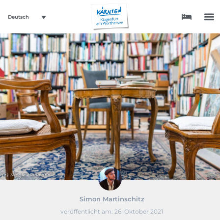
Deutsch
(c) Nicole Hubmann
Simon Martinschitz
veröffentlicht am:
26. Oktober 2021