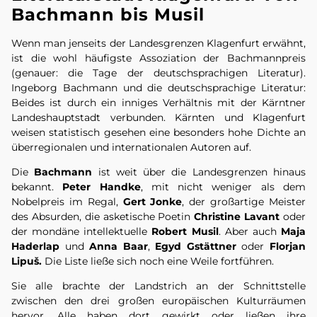
Bachmann bis Musil
Wenn man jenseits der Landesgrenzen Klagenfurt erwähnt,
ist die wohl häufigste Assoziation der Bachmannpreis
(genauer: die Tage der deutschsprachigen Literatur).
Ingeborg Bachmann und die deutschsprachige Literatur:
Beides ist durch ein inniges Verhältnis mit der Kärntner
Landeshauptstadt verbunden. Kärnten und Klagenfurt
weisen statistisch gesehen eine besonders hohe Dichte an
überregionalen und internationalen Autoren auf.
Die
Bachmann
ist weit über die Landesgrenzen hinaus
bekannt.
Peter Handke
, mit nicht weniger als dem
Nobelpreis im Regal,
Gert Jonke
, der großartige Meister
des Absurden, die asketische Poetin
Christine Lavant
oder
der mondäne intellektuelle
Robert Musil
. Aber auch
Maja
Haderlap
und
Anna Baar
,
Egyd Gstättner
oder
Florjan
Lipuš.
Die Liste ließe sich noch eine Weile fortführen.
Sie alle brachte der Landstrich an der Schnittstelle
zwischen den drei großen europäischen Kulturräumen
hervor. Alle haben dort gewirkt oder ließen ihre