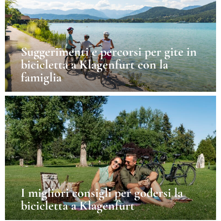
Suggerimenti e percorsi per gite in
bicicletta a Klagenfurt con la
famiglia
I migliori consigli per godersi la
bicicletta a Klagenfurt