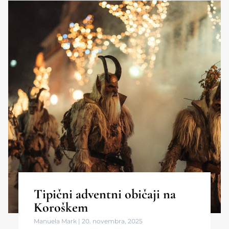
Tipični adventni običaji na
Koroškem
Manuela Mark
20. novembra, 2025