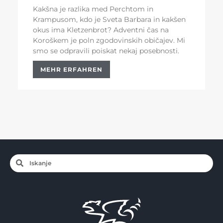
Kakšna je razlika med Perchtom in
Krampusom, kdo je Sveta Barbara in kakšen
okus ima Kletzenbrot? Adventni čas na
Koroškem je poln zgodovinskih običajev. Mi
smo se odpravili poiskat nekaj posebnosti.
MEHR ERFAHREN