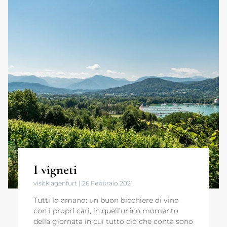
I vigneti
visitklagenfurt
26 Febbraio 2021
Tutti lo amano: un buon bicchiere di vino
con i propri cari, in quell’unico momento
della giornata in cui tutto ciò che conta sono