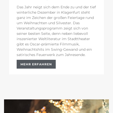
Das Jahr neigt sich dem Ende zu und der tief
winterliche Dezember in Klagenfurt steht
ganz im Zeichen der großen Feiertage rund
um Weihnachten und Silvester. Das
Veranstaltungsprogramm zeigt sich von
seiner besten Seite, denn neben liebevoll
inszenierter Weltliteratur im Stadttheater
gibt es Oscar-prämierte Filmmusik,
Weihnachtshits im Swing-Gewand und ein
satirisches Feuerwerk zum Jahresende.
MEHR ERFAHREN