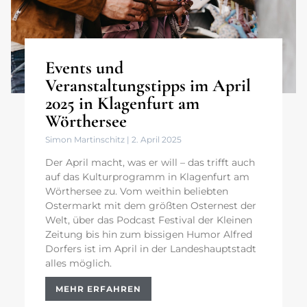
Events und
Veranstaltungstipps im April
2025 in Klagenfurt am
Wörthersee
Simon Martinschitz
2. April 2025
Der April macht, was er will – das trifft auch
auf das Kulturprogramm in Klagenfurt am
Wörthersee zu. Vom weithin beliebten
Ostermarkt mit dem größten Osternest der
Welt, über das Podcast Festival der Kleinen
Zeitung bis hin zum bissigen Humor Alfred
Dorfers ist im April in der Landeshauptstadt
alles möglich.
MEHR ERFAHREN