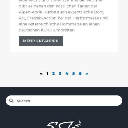
federleicht und voller spannender Aromen
gibt es neben den köstlichen Tagen der
Alpen-Adria Küche auch exzentrische Body
Art, Freizeit-Action bei der Herbstmesse und
eine österreichische Hommage an einen
deutschen Kult-Humoristen.
MEHR ERFAHREN
«
1
2
3
4
5
6
»