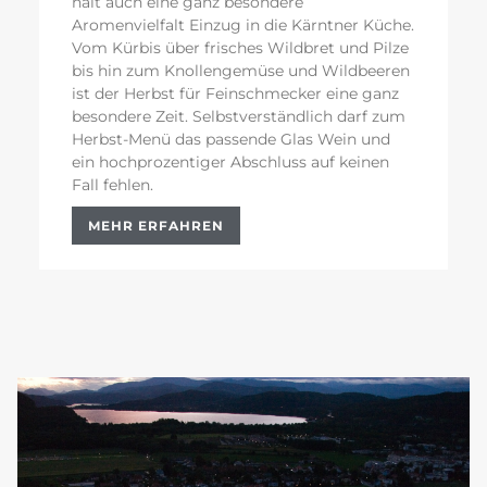
hält auch eine ganz besondere
Aromenvielfalt Einzug in die Kärntner Küche.
Vom Kürbis über frisches Wildbret und Pilze
bis hin zum Knollengemüse und Wildbeeren
ist der Herbst für Feinschmecker eine ganz
besondere Zeit. Selbstverständlich darf zum
Herbst-Menü das passende Glas Wein und
ein hochprozentiger Abschluss auf keinen
Fall fehlen.
MEHR ERFAHREN