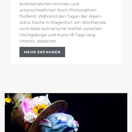
kontrastreichen Aromen und
unterschiedlichen Koch-Philosophien
fließend. Während den Tagen der Alpen-
Adria Küche in Klagenfurt am Wörthersee
wird diese kulinarische Vielfalt zwischen
Hochgebirge und Küste 18 Tage lang
intensiv zelebriert.
MEHR ERFAHREN