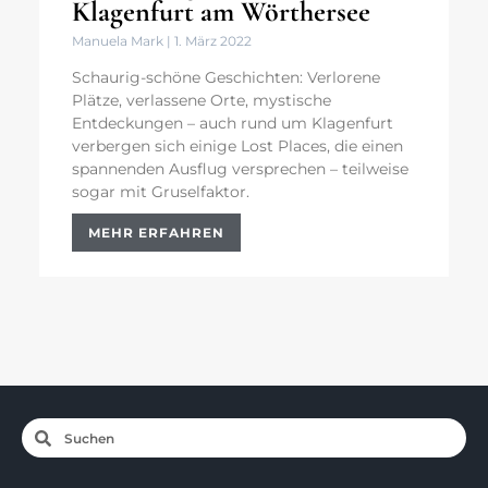
Klagenfurt am Wörthersee
Manuela Mark
1. März 2022
Schaurig-schöne Geschichten: Verlorene
Plätze, verlassene Orte, mystische
Entdeckungen – auch rund um Klagenfurt
verbergen sich einige Lost Places, die einen
spannenden Ausflug versprechen – teilweise
sogar mit Gruselfaktor.
MEHR ERFAHREN