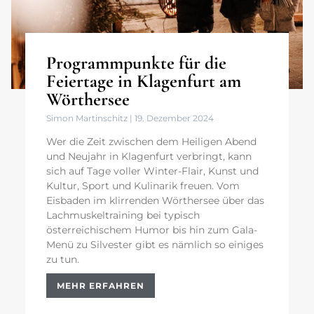
Programmpunkte für die
Feiertage in Klagenfurt am
Wörthersee
Simon Martinschitz
19. Dezember 2024
Wer die Zeit zwischen dem Heiligen Abend
und Neujahr in Klagenfurt verbringt, kann
sich auf Tage voller Winter-Flair, Kunst und
Kultur, Sport und Kulinarik freuen. Vom
Eisbaden im klirrenden Wörthersee über das
Lachmuskeltraining bei typisch
österreichischem Humor bis hin zum Gala-
Menü zu Silvester gibt es nämlich so einiges
zu tun.
MEHR ERFAHREN