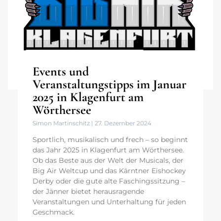
Events und
Veranstaltungstipps im Januar
2025 in Klagenfurt am
Wörthersee
Simon Martinschitz
27. Dezember 2024
Sportlich, musikalisch und frech – so beginnt
das Jahr 2025 in Klagenfurt am Wörthersee.
Ob das Beste aus der Welt der Musicals, der
Big Air Weltcup und das Kärntner Eishockey
Derby oder die gute alte Faschingssitzung –
der Jänner bietet herausragende
Veranstaltungen und Unterhaltung für jeden
Geschmack.