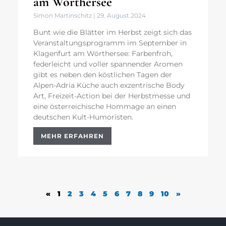
am Wörthersee
Simon Martinschitz
29. August 2024
Bunt wie die Blätter im Herbst zeigt sich das
Veranstaltungsprogramm im September in
Klagenfurt am Wörthersee: Farbenfroh,
federleicht und voller spannender Aromen
gibt es neben den köstlichen Tagen der
Alpen-Adria Küche auch exzentrische Body
Art, Freizeit-Action bei der Herbstmesse und
eine österreichische Hommage an einen
deutschen Kult-Humoristen.
MEHR ERFAHREN
«
1
2
3
4
5
6
7
8
9
10
»