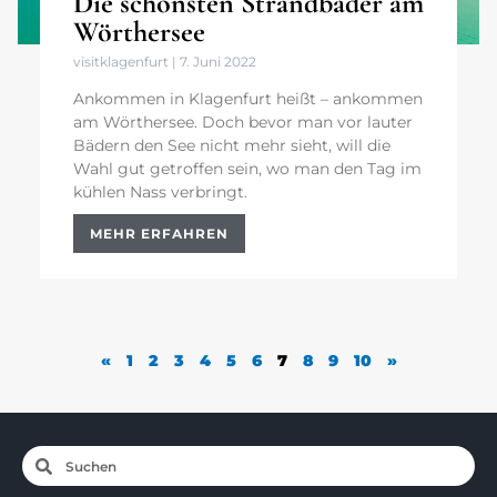
Die schönsten Strandbäder am
Wörthersee
visitklagenfurt
7. Juni 2022
Ankommen in Klagenfurt heißt – ankommen
am Wörthersee. Doch bevor man vor lauter
Bädern den See nicht mehr sieht, will die
Wahl gut getroffen sein, wo man den Tag im
kühlen Nass verbringt.
MEHR ERFAHREN
«
1
2
3
4
5
6
7
8
9
10
»