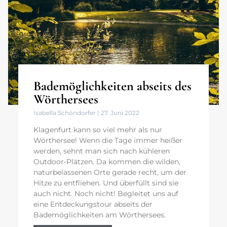
Bademöglichkeiten abseits des
Wörthersees
Isabella Schöndorfer
27. Juni 2022
Klagenfurt kann so viel mehr als nur
Wörthersee! Wenn die Tage immer heißer
werden, sehnt man sich nach kühleren
Outdoor-Plätzen. Da kommen die wilden,
naturbelassenen Orte gerade recht, um der
Hitze zu entfliehen. Und überfüllt sind sie
auch nicht. Noch nicht! Begleitet uns auf
eine Entdeckungstour abseits der
Bademöglichkeiten am Wörthersees.