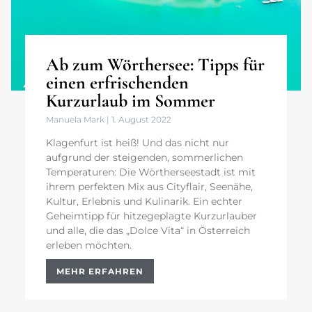
Ab zum Wörthersee: Tipps für
einen erfrischenden
Kurzurlaub im Sommer
Manuela Mark
1. August 2022
Klagenfurt ist heiß! Und das nicht nur
aufgrund der steigenden, sommerlichen
Temperaturen: Die Wörtherseestadt ist mit
ihrem perfekten Mix aus Cityflair, Seenähe,
Kultur, Erlebnis und Kulinarik. Ein echter
Geheimtipp für hitzegeplagte Kurzurlauber
und alle, die das „Dolce Vita“ in Österreich
erleben möchten.
MEHR ERFAHREN