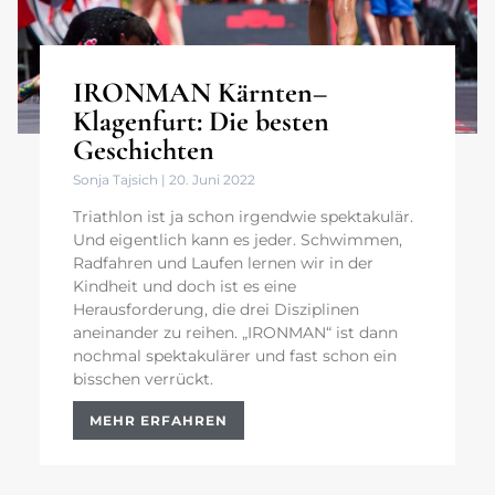
IRONMAN Kärnten–
Klagenfurt: Die besten
Geschichten
Sonja Tajsich
20. Juni 2022
Triathlon ist ja schon irgendwie spektakulär.
Und eigentlich kann es jeder. Schwimmen,
Radfahren und Laufen lernen wir in der
Kindheit und doch ist es eine
Herausforderung, die drei Disziplinen
aneinander zu reihen. „IRONMAN“ ist dann
nochmal spektakulärer und fast schon ein
bisschen verrückt.
MEHR ERFAHREN