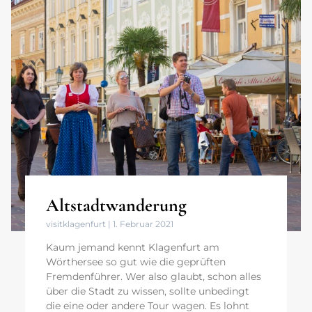
Altstadtwanderung
visitklagenfurt
1. Februar 2021
Kaum jemand kennt Klagenfurt am
Wörthersee so gut wie die geprüften
Fremdenführer. Wer also glaubt, schon alles
über die Stadt zu wissen, sollte unbedingt
die eine oder andere Tour wagen. Es lohnt