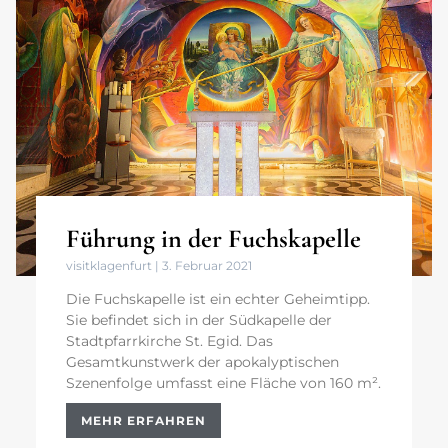
Führung in der Fuchskapelle
visitklagenfurt
3. Februar 2021
Die Fuchskapelle ist ein echter Geheimtipp.
Sie befindet sich in der Südkapelle der
Stadtpfarrkirche St. Egid. Das
Gesamtkunstwerk der apokalyptischen
Szenenfolge umfasst eine Fläche von 160 m².
MEHR ERFAHREN