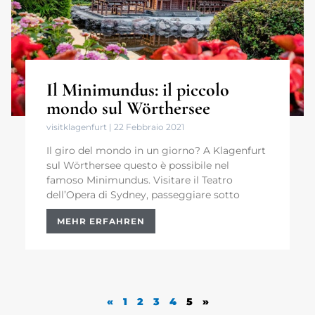
Il Minimundus: il piccolo
mondo sul Wörthersee
visitklagenfurt
22 Febbraio 2021
Il giro del mondo in un giorno? A Klagenfurt
sul Wörthersee questo è possibile nel
famoso Minimundus. Visitare il Teatro
dell’Opera di Sydney, passeggiare sotto
MEHR ERFAHREN
«
1
2
3
4
5
»