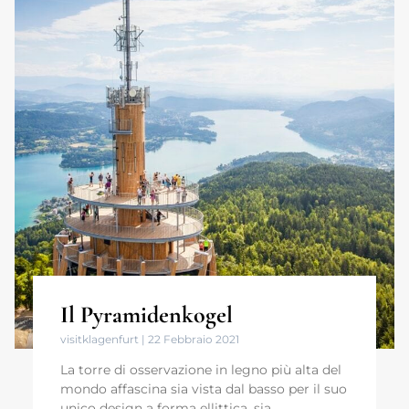
Il Pyramidenkogel
visitklagenfurt
22 Febbraio 2021
La torre di osservazione in legno più alta del
mondo affascina sia vista dal basso per il suo
unico design a forma ellittica, sia