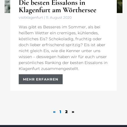
Die besten Eissalons in
Klagenfurt am Wörthersee
visitklagenfurt
11. August 2020
Was gibt es Besseres im Sommer, als bei
heißem Wetter ein cremiges, kühlendes,
köstliches Eis? Schokoladig, fruchtig oder
doch lieber erfrischend spritzig? Eis ist aber
nicht gleich Eis, wie die Kenner unter uns
wissen – deswegen haben wir für euch unser
persönliches Ranking der besten Eissalons in
Klagenfurt zusammengestellt.
MEHR ERFAHREN
«
1
2
»