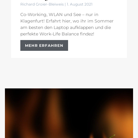
Richard Groier-Bleiweis
1. August 2021
Co-Working, WLAN und See – nur in
Klagenfurt! Erfahrt hier, wo ihr im Sommer
am besten den Laptop aufklappen und die
perfekte Work-Life Balance findez!
MEHR ERFAHREN