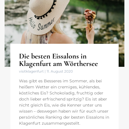
Die besten Eissalons in
Klagenfurt am Wörthersee
visitklagenfurt
11. August 2020
Was gibt es Besseres im Sommer, als bei
heißem Wetter ein cremiges, kühlendes,
köstliches Eis? Schokoladig, fruchtig oder
doch lieber erfrischend spritzig? Eis ist aber
nicht gleich Eis, wie die Kenner unter uns
wissen – deswegen haben wir für euch unser
persönliches Ranking der besten Eissalons in
Klagenfurt zusammengestellt.