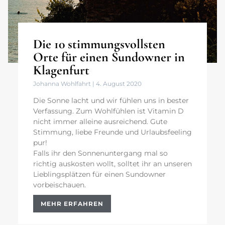
Die 10 stimmungsvollsten
Orte für einen Sundowner in
Klagenfurt
Johanna Wohlfahrt
4. August 2020
Die Sonne lacht und wir fühlen uns in bester
Verfassung. Zum Wohlfühlen ist Vitamin D
nicht immer alleine ausreichend. Gute
Stimmung, liebe Freunde und Urlaubsfeeling
pur!
Falls ihr den Sonnenuntergang mal so
richtig auskosten wollt, solltet ihr an unseren
Lieblingsplätzen für einen Sundowner
vorbeischauen.
MEHR ERFAHREN