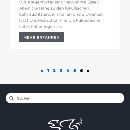
Wir Klagenfurter sind verwöhnte Esser.
Allein die Nähe zu den lukullischen
Sehnsuchtsländern Italien und Slowenien
lässt uns Menschen hier die kulinarische
Latte höher legen als
MEHR ERFAHREN
«
1
2
3
4
5
6
»