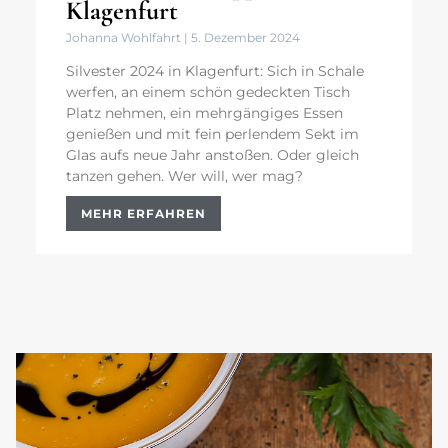
Klagenfurt
Johanna Wohlfahrt
5. Dezember 2024
Silvester 2024 in Klagenfurt: Sich in Schale
werfen, an einem schön gedeckten Tisch
Platz nehmen, ein mehrgängiges Essen
genießen und mit fein perlendem Sekt im
Glas aufs neue Jahr anstoßen. Oder gleich
tanzen gehen. Wer will, wer mag?
MEHR ERFAHREN