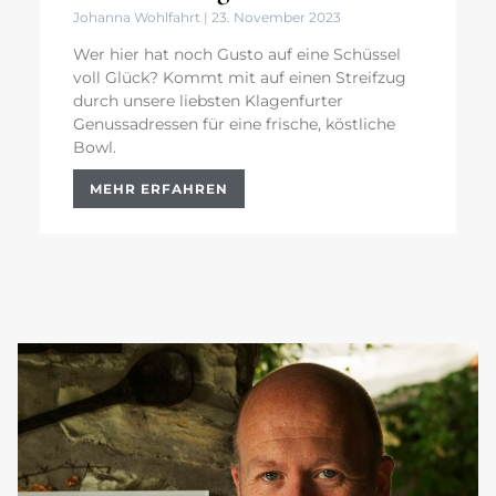
Johanna Wohlfahrt
23. November 2023
Wer hier hat noch Gusto auf eine Schüssel
voll Glück? Kommt mit auf einen Streifzug
durch unsere liebsten Klagenfurter
Genussadressen für eine frische, köstliche
Bowl.
MEHR ERFAHREN