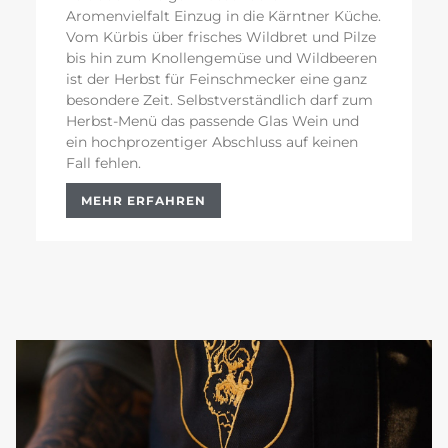
Aromenvielfalt Einzug in die Kärntner Küche.
Vom Kürbis über frisches Wildbret und Pilze
bis hin zum Knollengemüse und Wildbeeren
ist der Herbst für Feinschmecker eine ganz
besondere Zeit. Selbstverständlich darf zum
Herbst-Menü das passende Glas Wein und
ein hochprozentiger Abschluss auf keinen
Fall fehlen.
MEHR ERFAHREN