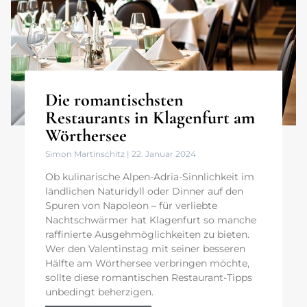
Die romantischsten
Restaurants in Klagenfurt am
Wörthersee
Simon Martinschitz
22. Januar 2024
Ob kulinarische Alpen-Adria-Sinnlichkeit im
ländlichen Naturidyll oder Dinner auf den
Spuren von Napoleon – für verliebte
Nachtschwärmer hat Klagenfurt so manche
raffinierte Ausgehmöglichkeiten zu bieten.
Wer den Valentinstag mit seiner besseren
Hälfte am Wörthersee verbringen möchte,
sollte diese romantischen Restaurant-Tipps
unbedingt beherzigen.