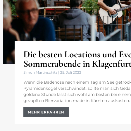
Die besten Locations und Eve
Sommerabende in Klagenfur
Simon Martinschitz
25. Juli 2022
Wenn die Badehose nach einem Tag am See getrockn
Pyramidenkogel verschwindet, sollte man sich Geda
goldene Stunde lässt sich wohl am besten bei einem 
gezapften Biervariation made in Kärnten auskosten.
MEHR ERFAHREN