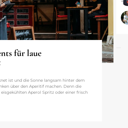
_
nts für laue
t
et ist und die Sonne langsam hinter dem
nken über den Aperitif machen. Denn die
eisgekühlten Aperol Spritz oder einer frisch