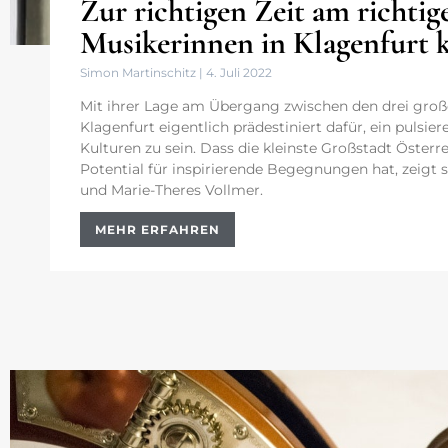
Zur richtigen Zeit am richtig
Musikerinnen in Klagenfurt 
Simon Martinschitz
4. Juli 2022
Mit ihrer Lage am Übergang zwischen den drei gro
Klagenfurt eigentlich prädestiniert dafür, ein pulsi
Kulturen zu sein. Dass die kleinste Großstadt Österre
Potential für inspirierende Begegnungen hat, zeigt
und Marie-Theres Vollmer.
MEHR ERFAHREN