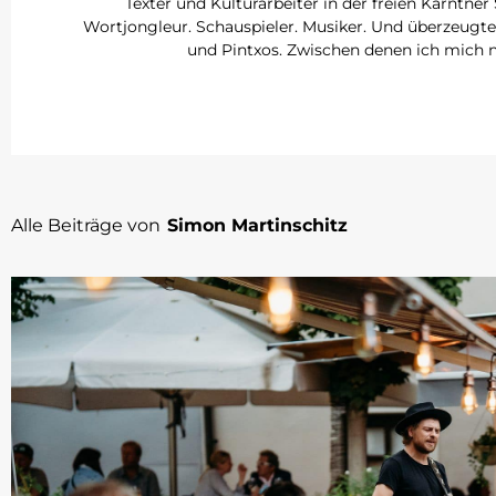
Texter und Kulturarbeiter in der freien Kärntne
Wortjongleur. Schauspieler. Musiker. Und überzeugte
und Pintxos. Zwischen denen ich mich 
Alle Beiträge von
Simon Martinschitz