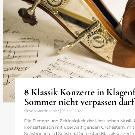
8 Klassik Konzerte in Klagenf
Sommer nicht verpassen darf
Simon Martinschitz
16. Mai 2022
Die Eleganz und Zeitlosigkeit der klassischen Musik 
Konzertsaison mit überwältigenden Orchestern, m
Solistinnen und Solisten. Die besten Klassikkonzerte