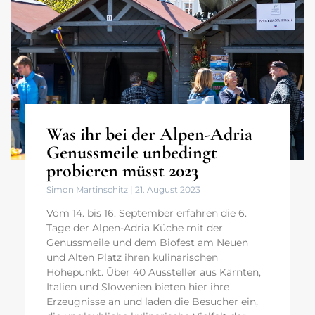
Was ihr bei der Alpen-Adria
Genussmeile unbedingt
probieren müsst 2023
Simon Martinschitz
21. August 2023
Vom 14. bis 16. September erfahren die 6.
Tage der Alpen-Adria Küche mit der
Genussmeile und dem Biofest am Neuen
und Alten Platz ihren kulinarischen
Höhepunkt. Über 40 Aussteller aus Kärnten,
Italien und Slowenien bieten hier ihre
Erzeugnisse an und laden die Besucher ein,