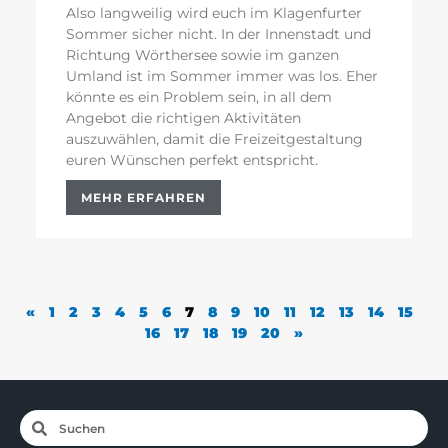
Also langweilig wird euch im Klagenfurter
Sommer sicher nicht. In der Innenstadt und
Richtung Wörthersee sowie im ganzen
Umland ist im Sommer immer was los. Eher
könnte es ein Problem sein, in all dem
Angebot die richtigen Aktivitäten
auszuwählen, damit die Freizeitgestaltung
euren Wünschen perfekt entspricht.
MEHR ERFAHREN
«
1
2
3
4
5
6
7
8
9
10
11
12
13
14
15
16
17
18
19
20
»