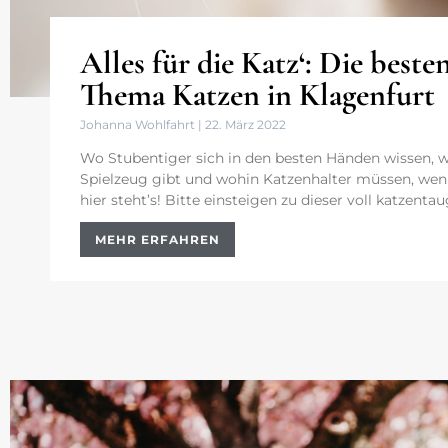
Alles für die Katz‘: Die best
Thema Katzen in Klagenfurt
Johanna Wohlfahrt
22. März 2022
Wo Stubentiger sich in den besten Händen wissen, wo
Spielzeug gibt und wohin Katzenhalter müssen, wenn
hier steht’s! Bitte einsteigen zu dieser voll katzent
MEHR ERFAHREN