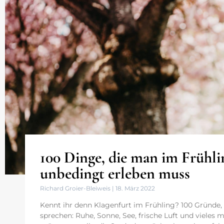
100 Dinge, die man im Frühli
unbedingt erleben muss
Richard Groier-Bleiweis
18. März 2022
Kennt ihr denn Klagenfurt im Frühling? 100 Gründe, 
sprechen: Ruhe, Sonne, See, frische Luft und vieles