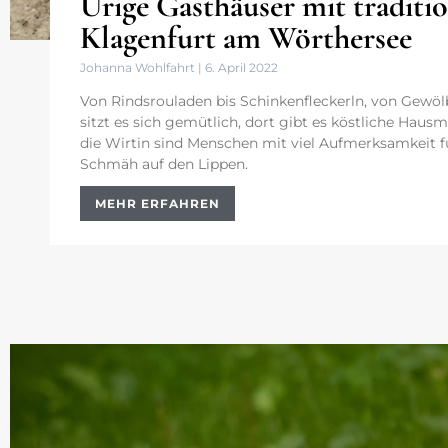
Urige Gasthäuser mit traditi
Klagenfurt am Wörthersee
Johanna Wohlfahrt
6. April 2022
Von Rindsrouladen bis Schinkenfleckerln, von Gewölb
sitzt es sich gemütlich, dort gibt es köstliche Hausm
die Wirtin sind Menschen mit viel Aufmerksamkeit f
Schmäh auf den Lippen.
MEHR ERFAHREN