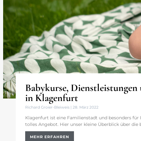
Babykurse, Dienstleistunge
in Klagenfurt
Richard Groier-Bleiweis
28. März 2022
Klagenfurt ist eine Familienstadt und besonders für
tolles Angebot. Hier unser kleine Überblick über die
MEHR ERFAHREN